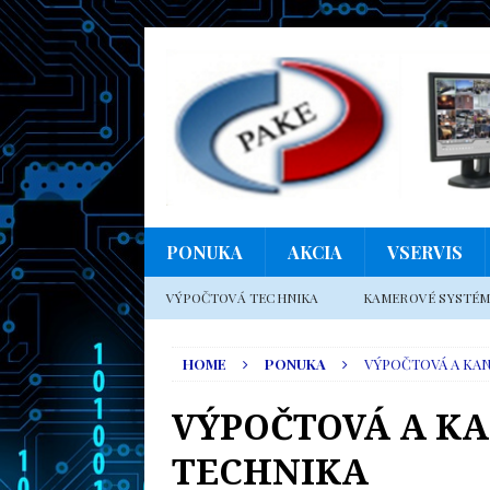
PONUKA
AKCIA
VSERVIS
VÝPOČTOVÁ TECHNIKA
KAMEROVÉ SYSTÉ
HOME
PONUKA
VÝPOČTOVÁ A KA
VÝPOČTOVÁ A K
TECHNIKA