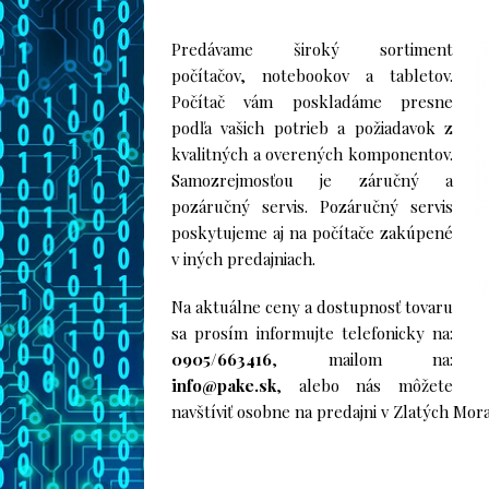
Predávame široký sortiment
počítačov, notebookov a tabletov.
Počítač vám poskladáme presne
podľa vašich potrieb a požiadavok z
kvalitných a overených komponentov.
Samozrejmosťou je záručný a
pozáručný servis. Pozáručný servis
poskytujeme aj na počítače zakúpené
v iných predajniach.
Na aktuálne ceny a dostupnosť tovaru
sa prosím informujte telefonicky na:
0905/663416
, mailom na:
info@pake.sk
, alebo nás môžete
navštíviť osobne na predajni v Zlatých Mora