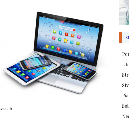
O
Po
Ut
St
Štv
Pia
So
vciach.
Ne